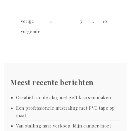
Berichtnavigatie
Vorige
1
2
3
…
10
Volgende
Meest recente berichten
Creatief aan de slag met zelf kaarsen maken
Een professionele uitstraling met PVC tape op
maat
Van stalling naar verkoop: Mijn camper moet