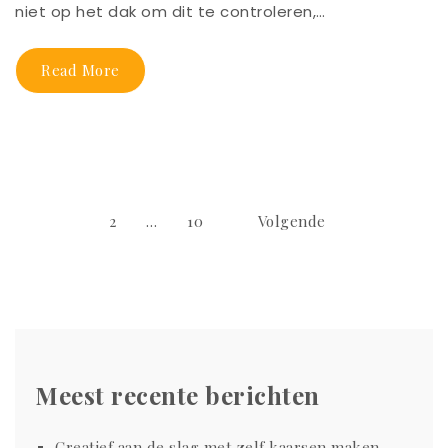
niet op het dak om dit te controleren,…
Read More
Berichtnavigatie
1
2
…
10
Volgende
Meest recente berichten
Creatief aan de slag met zelf kaarsen maken